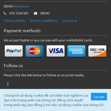
DEMO
Read more
010 1234 567
DEMO
Privacy Policy
Terms & Conditions
Contact us
Payment methods
We accept PayPal or you can pay with your credit/debit cards.
Follow us
Please click the link below to follow us on social media.
Chúng tôi sử dụng cookie để cải thiện trải nghiệm của
i accept
© 2026 DEMO. All rights reserved.
bạn trên trang web của chúng tôi. Bằng cách duyệt
trang web này, bạn đồng ý với việc sử dụng cookie của chúng tôi.