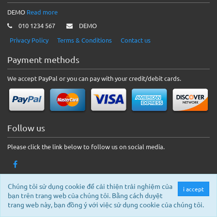
DEMO
Read more
010 1234 567
DEMO
Privacy Policy
Terms & Conditions
Contact us
Payment methods
We accept PayPal or you can pay with your credit/debit cards.
Follow us
Please click the link below to follow us on social media.
Chúng tôi sử dụng cookie để cải thiện trải nghiệm của
i accept
© 2026 DEMO. All rights reserved.
bạn trên trang web của chúng tôi. Bằng cách duyệt
trang web này, bạn đồng ý với việc sử dụng cookie của chúng tôi.